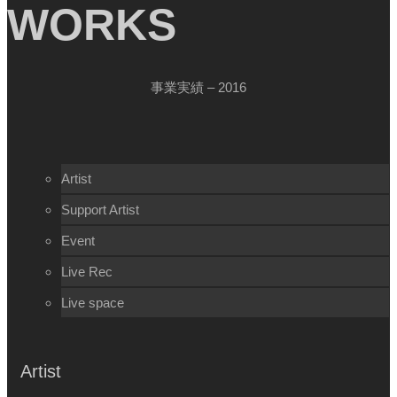
WORKS
事業実績 – 2016
Artist
Support Artist
Event
Live Rec
Live space
Artist