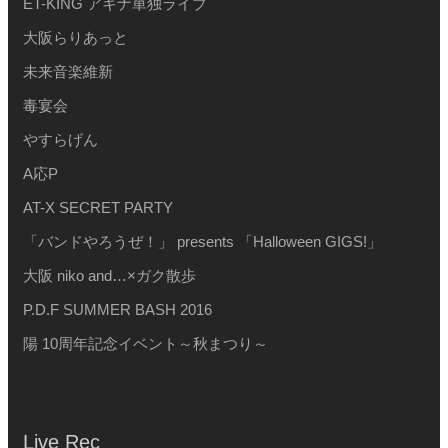
ET-KING アキナ単独ライブ
大阪らりあっと
未来音楽維新
毒宴会
やすらげん
A応P
AT-X SECRET PARTY
「バンドやろうぜ！」 presents 「Halloween GIGS!」
大阪 niko and…×ガク散歩
P.D.F SUMMER BASH 2016
陽 10周年記念イベント～秋まつり～
Live Rec