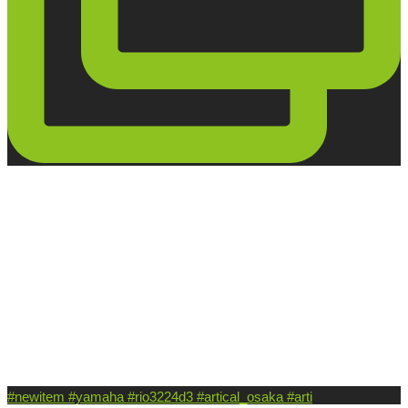
#newitem #yamaha #rio3224d3 #artical_osaka #arti