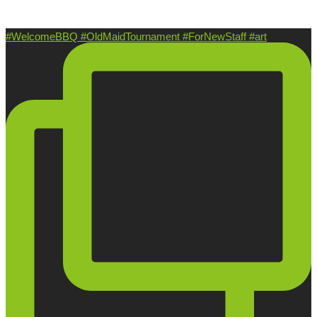
#WelcomeBBQ #OldMaidTournament #ForNewStaff #art