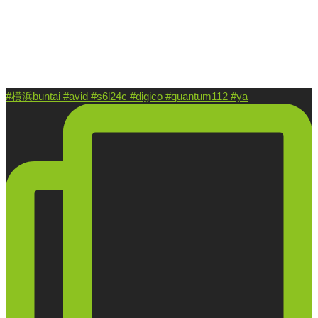
#横浜buntai #avid #s6l24c #digico #quantum112 #ya