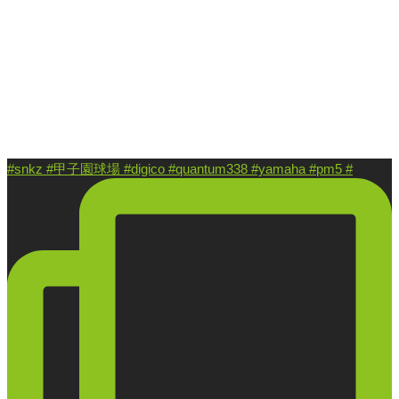
#snkz #甲子園球場 #digico #quantum338 #yamaha #pm5 #