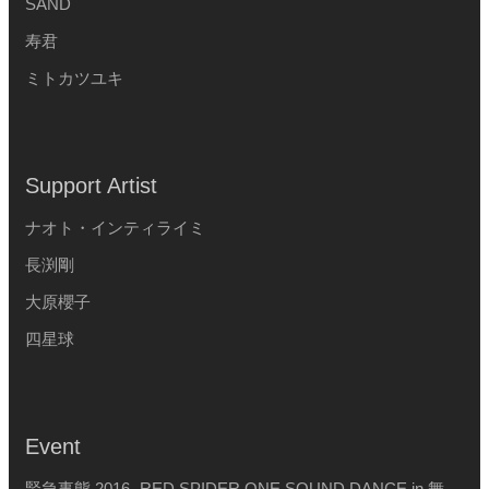
SAND
寿君
ミトカツユキ
Support Artist
ナオト・インティライミ
長渕剛
大原櫻子
四星球
Event
緊急事態 2016 -RED SPIDER ONE SOUND DANCE in 舞