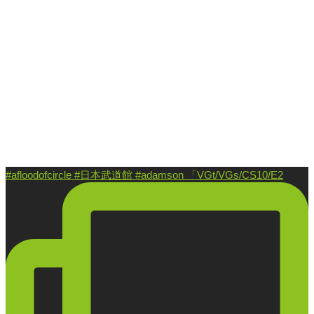
#afloodofcircle #日本武道館 #adamson 「VGt/VGs/CS10/E2