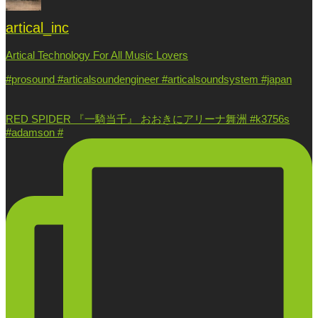
artical_inc
Artical Technology For All Music Lovers
#prosound #articalsoundengineer #articalsoundsystem #japan
RED SPIDER 『一騎当千』 おおきにアリーナ舞洲 #k3756s
#adamson #