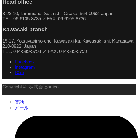
Head office
3-28-10, Tarumicho, Suita-shi, Osaka, 564-0062, Japan
TEL. 06-6105-8735 ／FAX. 06-6105-8736
Kawasaki branch
19-17, Yotsuyasimo-cho, Kawasaki-ku, Kawasaki-shi, Kanagawa,
210-0822, Japan
TEL. 044-589-5798 ／ FAX. 044-589-5799
Facebook
Instagram
RSS
Copyright ©
株式会社artical
電話
メール