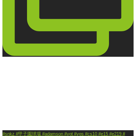
#snkz #甲子園球場 #adamson #vgt #vgs #cs10 #e15 #e219 #