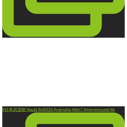
#日本武道館 #avid #s6l32d #yamaha #dm7 #meyersound #p